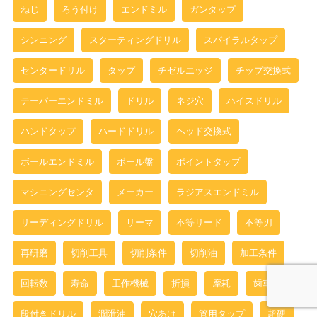
ねじ
ろう付け
エンドミル
ガンタップ
シンニング
スターティングドリル
スパイラルタップ
センタードリル
タップ
チゼルエッジ
チップ交換式
テーパーエンドミル
ドリル
ネジ穴
ハイスドリル
ハンドタップ
ハードドリル
ヘッド交換式
ボールエンドミル
ボール盤
ポイントタップ
マシニングセンタ
メーカー
ラジアスエンドミル
リーディングドリル
リーマ
不等リード
不等刃
再研磨
切削工具
切削条件
切削油
加工条件
回転数
寿命
工作機械
折損
摩耗
歯車
段付きドリル
潤滑油
穴あけ
管用タップ
超硬