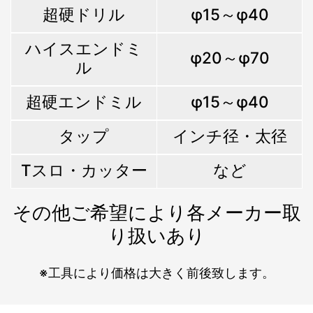
超硬ドリル
φ15～φ40
ハイスエンドミ
φ20～φ70
ル
超硬エンドミル
φ15～φ40
タップ
インチ径・太径
Tスロ・カッター
など
その他ご希望により各メーカー取
り扱いあり
※工具により価格は大きく前後致します。