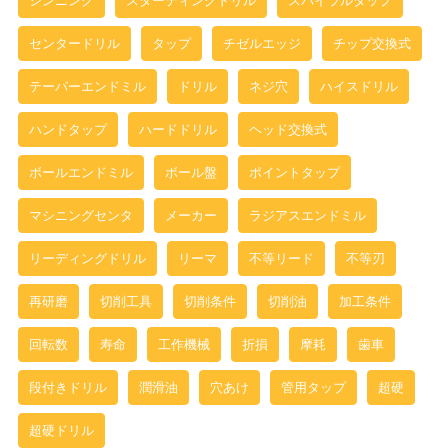
センタードリル
タップ
チゼルエッジ
チップ交換式
テーパーエンドミル
ドリル
ネジ穴
ハイスドリル
ハンドタップ
ハードドリル
ヘッド交換式
ボールエンドミル
ボール盤
ポイントタップ
マシニングセンタ
メーカー
ラジアスエンドミル
リーディングドリル
リーマ
不等リード
不等刃
再研磨
切削工具
切削条件
切削油
加工条件
回転数
寿命
工作機械
折損
摩耗
歯車
段付きドリル
潤滑油
穴あけ
管用タップ
超硬
超硬ドリル