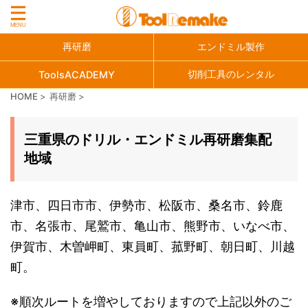
再研磨
エンドミル製作
切削工具のレンタル
ToolsACADEMY
HOME
>
再研磨
>
三重県のドリル・エンドミル再研磨集配
地域
津市、四日市市、伊勢市、松阪市、桑名市、鈴鹿
市、名張市、尾鷲市、亀山市、熊野市、いなべ市、
伊賀市、木曽岬町、東員町、菰野町、朝日町、川越
町。
※順次ルートを増やしておりますので上記以外のご