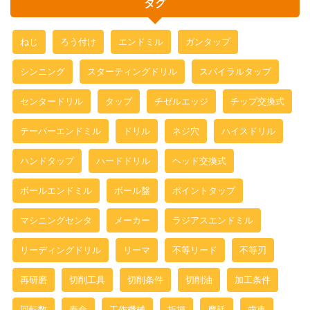
タグ
ねじ
ろう付け
エンドミル
ガンタップ
シンニング
スターティングドリル
スパイラルタップ
センタードリル
タップ
チゼルエッジ
チップ交換式
テーパーエンドミル
ドリル
ネジ穴
ハイスドリル
ハンドタップ
ハードドリル
ヘッド交換式
ボールエンドミル
ボール盤
ポイントタップ
マシニングセンタ
メーカー
ラジアスエンドミル
リーディングドリル
リーマ
不等リード
不等刃
再研磨
切削工具
切削条件
切削油
加工条件
回転数
寿命
工作機械
折損
摩耗
歯車