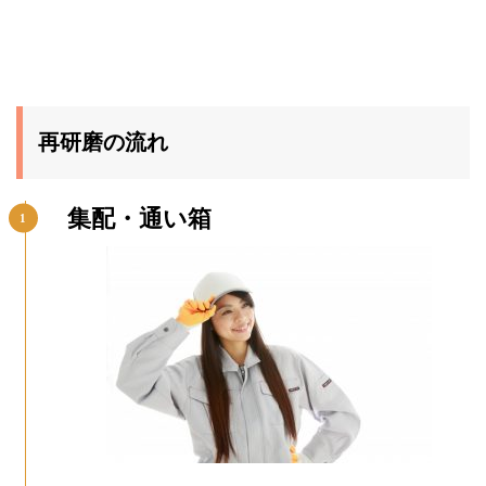
再研磨の流れ
集配・通い箱