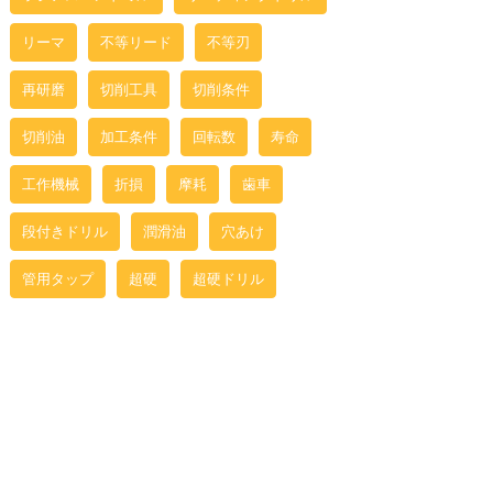
リーマ
不等リード
不等刃
再研磨
切削工具
切削条件
切削油
加工条件
回転数
寿命
工作機械
折損
摩耗
歯車
段付きドリル
潤滑油
穴あけ
管用タップ
超硬
超硬ドリル