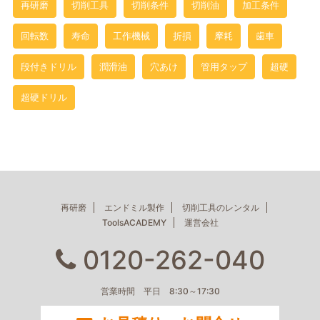
再研磨
切削工具
切削条件
切削油
加工条件
回転数
寿命
工作機械
折損
摩耗
歯車
段付きドリル
潤滑油
穴あけ
管用タップ
超硬
超硬ドリル
再研磨
エンドミル製作
切削工具のレンタル
ToolsACADEMY
運営会社
0120-262-040
営業時間 平日 8:30～17:30