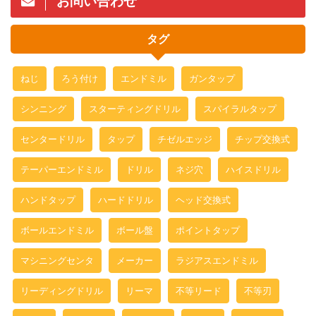
お問い合わせ
タグ
ねじ
ろう付け
エンドミル
ガンタップ
シンニング
スターティングドリル
スパイラルタップ
センタードリル
タップ
チゼルエッジ
チップ交換式
テーパーエンドミル
ドリル
ネジ穴
ハイスドリル
ハンドタップ
ハードドリル
ヘッド交換式
ボールエンドミル
ボール盤
ポイントタップ
マシニングセンタ
メーカー
ラジアスエンドミル
リーディングドリル
リーマ
不等リード
不等刃