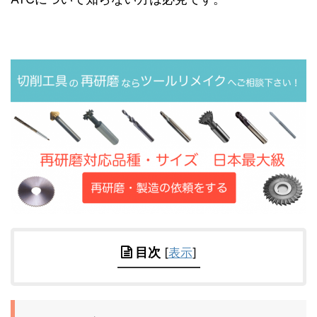
目次
[
表示
]