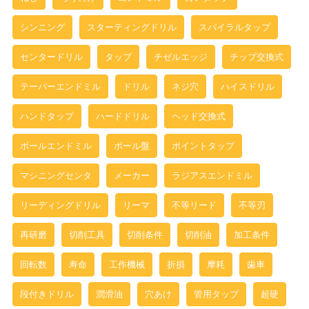
シンニング
スターティングドリル
スパイラルタップ
センタードリル
タップ
チゼルエッジ
チップ交換式
テーパーエンドミル
ドリル
ネジ穴
ハイスドリル
ハンドタップ
ハードドリル
ヘッド交換式
ボールエンドミル
ボール盤
ポイントタップ
マシニングセンタ
メーカー
ラジアスエンドミル
リーディングドリル
リーマ
不等リード
不等刃
再研磨
切削工具
切削条件
切削油
加工条件
回転数
寿命
工作機械
折損
摩耗
歯車
段付きドリル
潤滑油
穴あけ
管用タップ
超硬