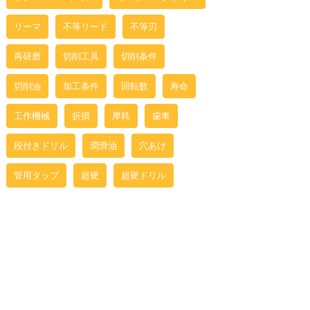
リーマ
不等リード
不等刃
再研磨
切削工具
切削条件
切削油
加工条件
回転数
寿命
工作機械
折損
摩耗
歯車
段付きドリル
潤滑油
穴あけ
管用タップ
超硬
超硬ドリル