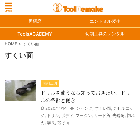
再研磨
エンドミル製作
切削工具のレンタル
ToolsACADEMY
HOME
>
すくい面
すくい面
切削工具
ドリルを使うなら知っておきたい、ドリ
ルの各部と働き
2020/11/14
シャンク
,
すくい面
,
チゼルエッ
ジ
,
ドリル
,
ボディ
,
マージン
,
リード角
,
先端角
,
切れ
刃
,
溝長
,
逃げ面