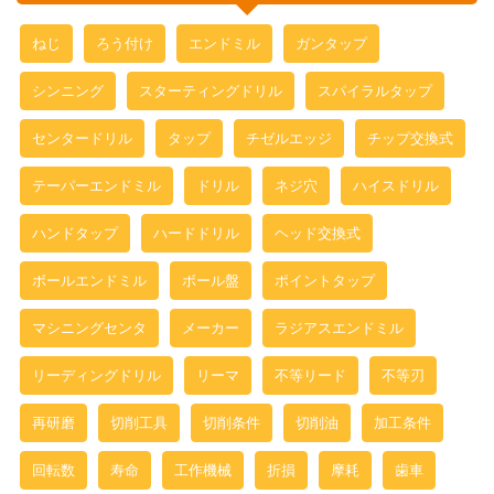
ねじ
ろう付け
エンドミル
ガンタップ
シンニング
スターティングドリル
スパイラルタップ
センタードリル
タップ
チゼルエッジ
チップ交換式
テーパーエンドミル
ドリル
ネジ穴
ハイスドリル
ハンドタップ
ハードドリル
ヘッド交換式
ボールエンドミル
ボール盤
ポイントタップ
マシニングセンタ
メーカー
ラジアスエンドミル
リーディングドリル
リーマ
不等リード
不等刃
再研磨
切削工具
切削条件
切削油
加工条件
回転数
寿命
工作機械
折損
摩耗
歯車