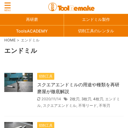
再研磨
エンドミル製作
切削工具のレンタル
ToolsACADEMY
HOME
>
エンドミル
エンドミル
切削工具
スクエアエンドミルの用途や種類を再研
磨屋が徹底解説
2020/11/14
2枚刃
,
3枚刃
,
4枚刃
,
エンドミ
ル
,
スクエアエンドミル
,
不等リード
,
不等刃
切削工具