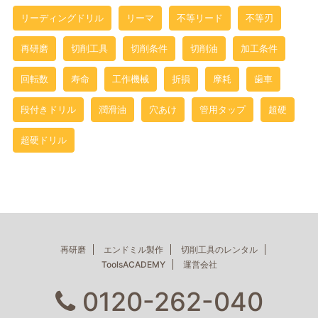
リーディングドリル
リーマ
不等リード
不等刃
再研磨
切削工具
切削条件
切削油
加工条件
回転数
寿命
工作機械
折損
摩耗
歯車
段付きドリル
潤滑油
穴あけ
管用タップ
超硬
超硬ドリル
再研磨
エンドミル製作
切削工具のレンタル
ToolsACADEMY
運営会社
0120-262-040