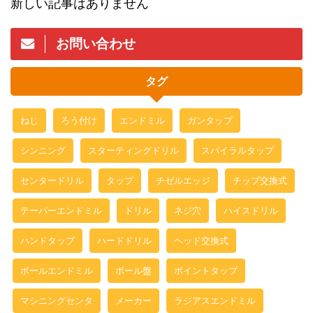
新しい記事はありません
お問い合わせ
タグ
ねじ
ろう付け
エンドミル
ガンタップ
シンニング
スターティングドリル
スパイラルタップ
センタードリル
タップ
チゼルエッジ
チップ交換式
テーパーエンドミル
ドリル
ネジ穴
ハイスドリル
ハンドタップ
ハードドリル
ヘッド交換式
ボールエンドミル
ボール盤
ポイントタップ
マシニングセンタ
メーカー
ラジアスエンドミル