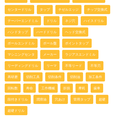
センタードリル
タップ
チゼルエッジ
チップ交換式
テーパーエンドミル
ドリル
ネジ穴
ハイスドリル
ハンドタップ
ハードドリル
ヘッド交換式
ボールエンドミル
ボール盤
ポイントタップ
マシニングセンタ
メーカー
ラジアスエンドミル
リーディングドリル
リーマ
不等リード
不等刃
再研磨
切削工具
切削条件
切削油
加工条件
回転数
寿命
工作機械
折損
摩耗
歯車
段付きドリル
潤滑油
穴あけ
管用タップ
超硬
超硬ドリル