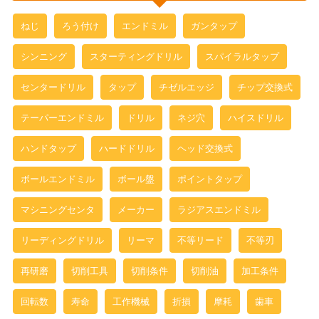
ねじ
ろう付け
エンドミル
ガンタップ
シンニング
スターティングドリル
スパイラルタップ
センタードリル
タップ
チゼルエッジ
チップ交換式
テーパーエンドミル
ドリル
ネジ穴
ハイスドリル
ハンドタップ
ハードドリル
ヘッド交換式
ボールエンドミル
ボール盤
ポイントタップ
マシニングセンタ
メーカー
ラジアスエンドミル
リーディングドリル
リーマ
不等リード
不等刃
再研磨
切削工具
切削条件
切削油
加工条件
回転数
寿命
工作機械
折損
摩耗
歯車